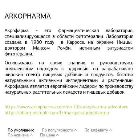
АРОМАТЕРАПИЯ
ARKOPHARMA
ВИТАМИНЫ
Акрофарма - это фармацевтическая лаборатория,
специализирующаяся в области фитотерапии. Лаборатория
МИКРОЭЛЕМЕНТЫ
создана в 1980 году в Карросе, на окраине Ниццы,
доктором Максом Ромби, истинным энтузиастом
ПИЩЕВЫЕ ДОБАВКИ
фитотерапии.
Основываясь на своих знаниях и руководствуясь
ПРОБИОТИКИ
комплексным подходом к здоровью, он разрабатывает
широкий спектр пищевых добавок и продуктов, богатых
натуральными активными ингредиентами и растениями.
РЫБИЙ ЖИР И ОМЕГА
Акрофарма является европейским лидером по производству
натуральных растительных лекарств и пищевых добавок.
ТРАВЫ
https://www.arkopharma.com/en-GB/arkopharma-adventure
https://pharmasimple.com/fr/marques/arkopharma
По умолчанию
По популярности
По алфавиту
По новизне
По цене