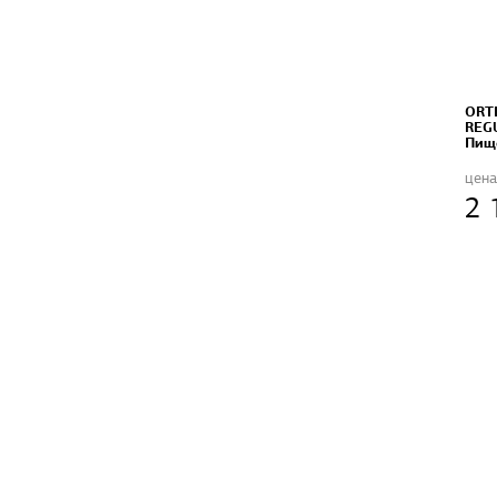
ORT
REG
Пищ
цена
2 