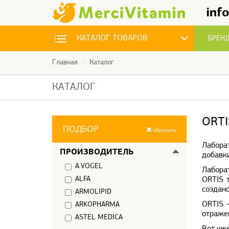
inf
КАТАЛОГ
ТОВАРОВ
БРЕН
Главная
Каталог
АНТИОКСИДАНТЫ
КАТАЛОГ
АРОМАТЕРАПИЯ
ORTI
ВИТАМИНЫ
ПОДБОР
сбросить
Лаборат
МИКРОЭЛЕМЕНТЫ
ПРОИЗВОДИТЕЛЬ
добавки
A.VOGEL
Лабора
ПИЩЕВЫЕ ДОБАВКИ
ALFA
ORTIS 
создано
ARMOLIPID
ПРОБИОТИКИ
ORTIS -
ARKOPHARMA
отражен
ASTEL MEDICA
РЫБИЙ ЖИР И ОМЕГА