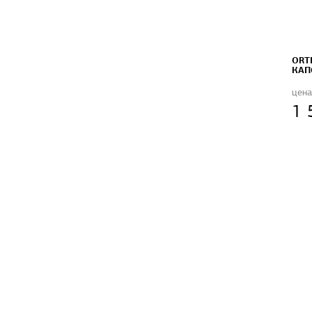
ORT
КАП
цена
1 