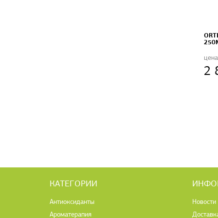
ORT
250M
цена
2 
КАТЕГОРИИ
ИНФО
Антиоксиданты
Новости
Ароматерапия
Доставк