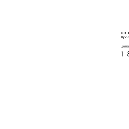
ORT
Прос
цена
1 