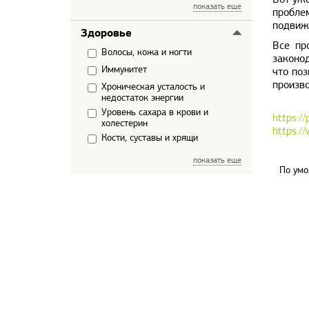
Вот уж
показать еще
проблем
ТРАВЫ
подвижн
Здоровье
Все пр
Волосы, кожа и ногти
законо
Иммунитет
что по
произв
Хроническая усталость и
недостаток энергии
Уровень сахара в крови и
https:/
холестерин
https:/
Кости, суставы и хрящи
показать еще
По умо