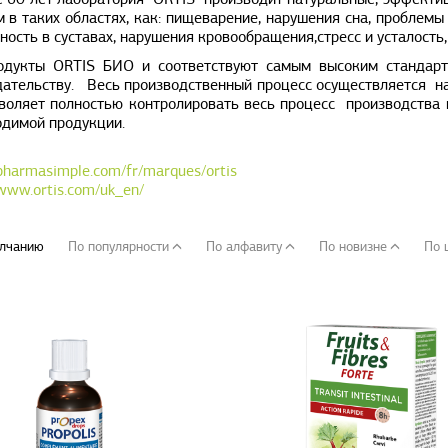
е 60 лет лаборатория ORTIS производит натуральные, эффекти
 в таких областях, как: пищеварение, нарушения сна, проблемы
ость в суставах, нарушения кровообращения,стресс и усталость,
одукты ORTIS БИО и соответствуют самым высоким стандар
дательству. Весь производственный процесс осуществляется на
зволяет полностью контролировать весь процесс производства
одимой продукции.
/pharmasimple.com/fr/marques/ortis
/www.ortis.com/uk_en/
лчанию
По популярности
По алфавиту
По новизне
По 