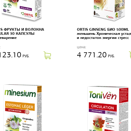
IS ФРУКТЫ И ВОЛОКНА
ORTIS GINSENG БИО 500ML
ULAR 30 КАПСУЛЫ
женьшень Хроническая устал
еварение
и недостаток энергии стресс
:
цена:
123.10
4 771.20
РУБ.
РУБ.