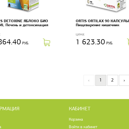
IS DETOXINE ЯБЛОКО БИО
ORTIS ORTILAX 90 КАПСУЛЫ
L Печень и детоксикация
Пищеварение кишечник
:
цена:
864.40
1 623.30
РУБ.
РУБ.
‹
1
2
›
РМАЦИЯ
КАБИНЕТ
Корзина
а
Войти в кабинет