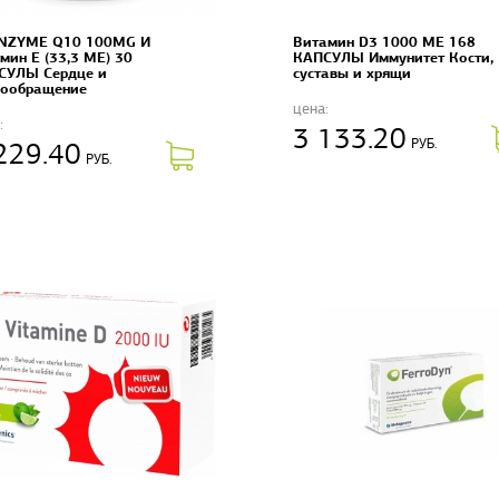
NZYME Q10 100MG И
Витамин D3 1000 ME 168
мин Е (33,3 МЕ) 30
КАПСУЛЫ Иммунитет Кости,
СУЛЫ Сердце и
суставы и хрящи
вообращение
цена:
:
3 133.20
РУБ.
229.40
РУБ.