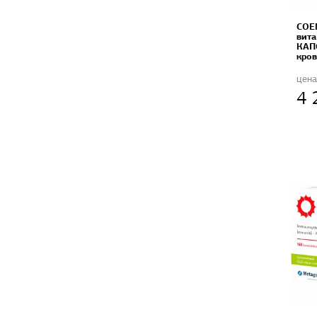
COE
вита
КАП
кро
цена
4 