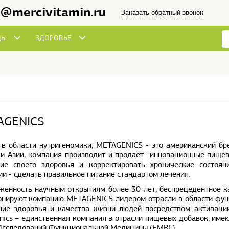
o@mercivitamin.ru
Заказать обратный звонок
ДЫ
ЗДОРОВЬЕ
AGENICS
 в области нутригеномики, METAGENICS - это американский бр
 и Азии, компания производит и продает инновационные пище
ние своего здоровья и корректировать хронические состоя
и - сделать правильное питание стандартом лечения.
женность научным открытиям более 30 лет, беспрецедентное ка
онируют компанию METAGENICS лидером отрасли в области фун
ние здоровья и качества жизни людей посредством активации
ics – единственная компания в отрасли пищевых добавок, име
Исследований Функциональной Медицины (FMRC).