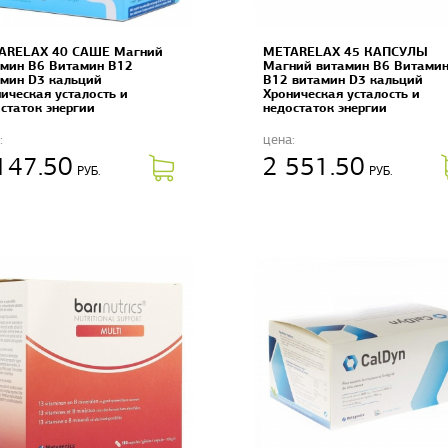
ARELAX 40 САШЕ Магний
METARELAX 45 КАПСУЛЫ
мин B6 Витамин B12
Магний витамин B6 Витами
мин D3 кальций
B12 витамин D3 кальций
ическая усталость и
Хроническая усталость и
статок энергии
недостаток энергии
:
цена:
147.50
2 551.50
РУБ.
РУБ.