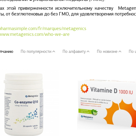
ах этой приверженности исключительному качеству Metagen
ы, от безглютеновых до без ГМО, для удовлетворения потребнос
/pharmasimple.com/fr/marques/metagenics
/www.metagenics.com/who-we-are
лчанию
По популярности
По алфавиту
По новизне
По 