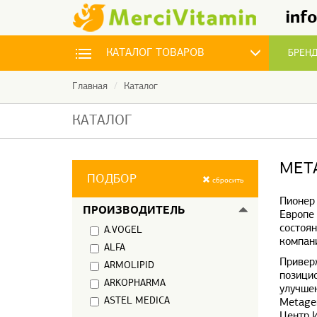
inf
КАТАЛОГ
ТОВАРОВ
БРЕН
Главная
Каталог
АНТИОКСИДАНТЫ
КАТАЛОГ
АРОМАТЕРАПИЯ
MET
ВИТАМИНЫ
ПОДБОР
сбросить
Пионер
МИКРОЭЛЕМЕНТЫ
ПРОИЗВОДИТЕЛЬ
Европе
состоя
A.VOGEL
ПИЩЕВЫЕ ДОБАВКИ
компани
ALFA
Привер
ARMOLIPID
ПРОБИОТИКИ
позици
ARKOPHARMA
улучше
ASTEL MEDICA
Metagen
РЫБИЙ ЖИР И ОМЕГА
Центр 