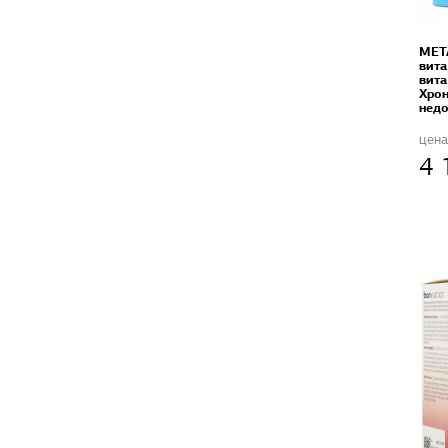
MET
вита
вита
Хрон
недо
цена
4 