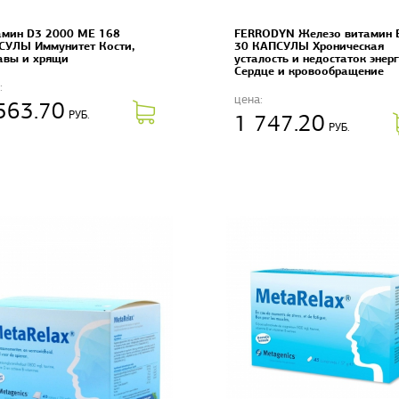
амин D3 2000 ME 168
FERRODYN Железо витамин 
СУЛЫ Иммунитет Кости,
30 КАПСУЛЫ Хроническая
авы и хрящи
усталость и недостаток энер
Сердце и кровообращение
:
цена:
563.70
РУБ.
1 747.20
РУБ.