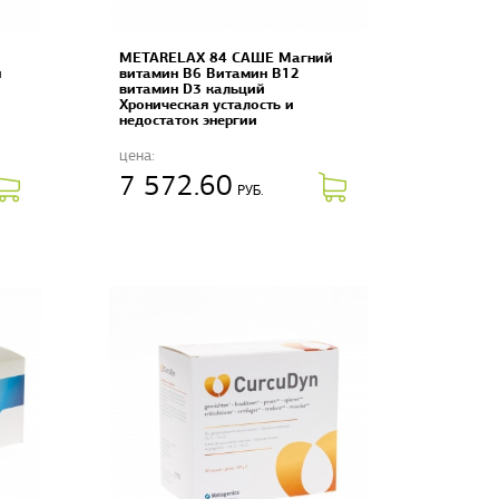
METARELAX 84 САШЕ Магний
н
витамин B6 Витамин B12
витамин D3 кальций
Хроническая усталость и
недостаток энергии
цена:
7 572.60
РУБ.