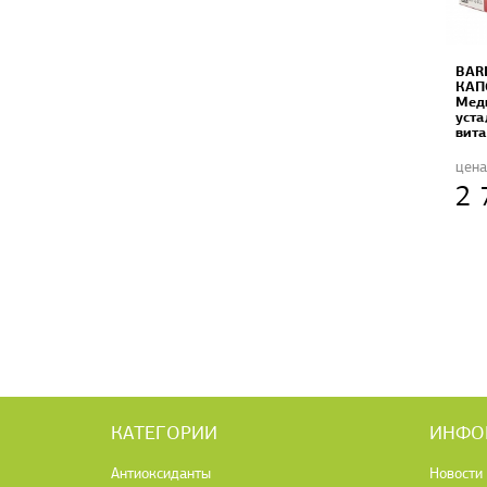
BAR
КАП
Медь
уста
вита
цена
2 
КАТЕГОРИИ
ИНФО
Антиоксиданты
Новости