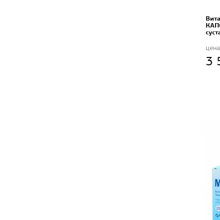
Вит
КАП
суст
цена
3 