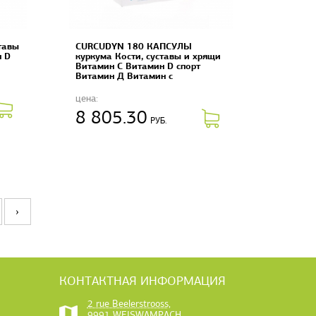
тавы
CURCUDYN 180 КАПСУЛЫ
н D
куркума Кости, суставы и хрящи
Витамин C Витамин D спорт
Витамин Д Витамин с
цена:
8 805.30
РУБ.
›
КОНТАКТНАЯ ИНФОРМАЦИЯ
2 rue Beelerstrooss,
9991 WEISWAMPACH,