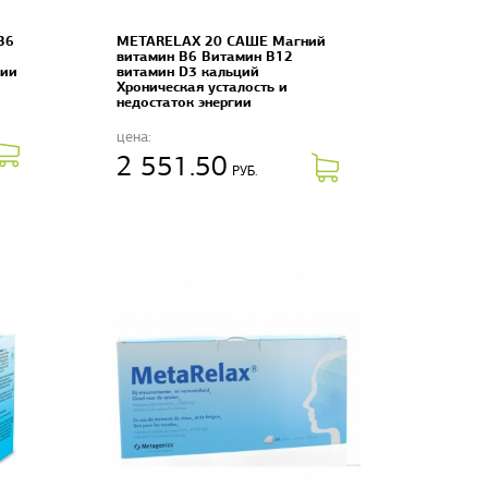
B6
METARELAX 20 САШЕ Магний
витамин B6 Витамин B12
гии
витамин D3 кальций
Хроническая усталость и
недостаток энергии
цена:
2 551.50
РУБ.