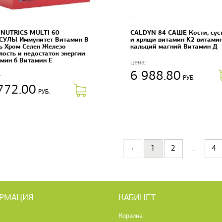
INUTRICS MULTI 60
CALDYN 84 САШЕ Кости, сус
СУЛЫ Иммунитет Витамин B
и хрящи витамин K2 витами
 Хром Селен Железо
кальций магний Витамин Д
лость и недостаток энергии
мин б Витамин Е
цена:
6 988.80
:
РУБ.
772.00
РУБ.
‹
1
2
4
...
РМАЦИЯ
КАБИНЕТ
Корзина